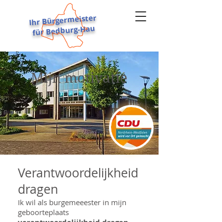
Ihr Bürgermeister
für Bedburg-Hau
STEPHAN REINDERS
Mijn motivatie
Verantwoordelijkheid
dragen
Ik wil als burgemeeester in mijn
geboorteplaats