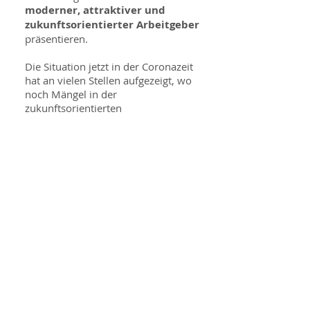
moderner, attraktiver und
zukunftsorientierter Arbeitgeber
präsentieren.
Die Situation jetzt in der Coronazeit
hat an vielen Stellen aufgezeigt, wo
noch Mängel in der
zukunftsorientierten
Ausstattung bestehen, insbesondere
auch in den Schulen.
Multimedialer Unterricht
wird
immer schneller immer wichtiger.
Die gemeindlichen
Grundschulen
müssen darauf bestens vorbereitet
sein. Aufgabe des Schulträgers ist es,
hier entsprechendes Equipment
vorzuhalten, um für unsere
Bedburg-Hauer Kinder
beste
Möglichkeiten
zu schaffen. Dazu
gehört aber nicht nur gutes Material,
sondern auch ein
gutes
Schulgebäude
. Hier haben wir uns