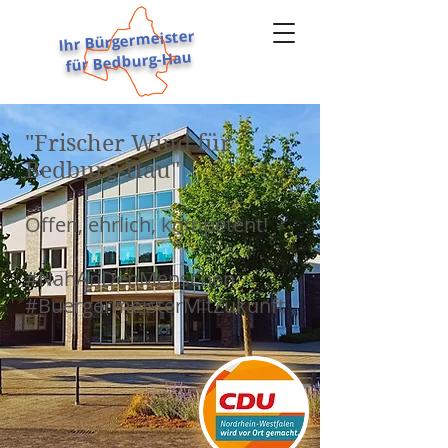
Ihr Bürgermeister
für Bedburg-Hau
STEPHAN REINDERS
"Frischer Wind für
Bedburg-Hau"
Offen, ehrlich, kompetent!
#NahAnDenMenschen
#BuergermeisterMitZukunft