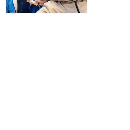
Der letzte Wahlkampf-Tag :)
Impressum
STEPHAN REINDERS
Ihr Bürgermeister für Bedburg-Hau