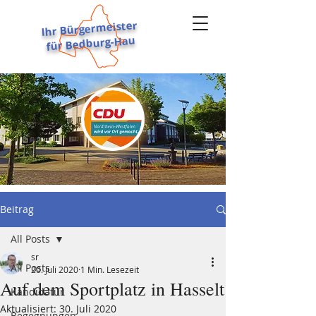
Ihr Bürgermeister
für Bedburg-Hau
STEPHAN REINDERS
Beitrag
All Posts
sr
All Posts
20. Juli 2020
1 Min. Lesezeit
Auf dem Sportplatz in Hasselt
Kandidatur
Aktualisiert:
30. Juli 2020
Begegnungen