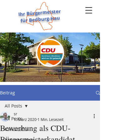
Ihr Bürgermeister
für Bedburg-Hau
STEPHAN REINDERS
Beitrag
All Posts
sr
All Posts
1. März 2020
1 Min. Lesezeit
Bewerbung als CDU-
Kandidatur
Bürgermeisterkandidat
Begegnungen